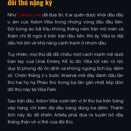
đối thủ nặng ký
Như
Cakhia Live
đã đưa tin, ít ai quên được khởi đầu đầy
u ám của Aston Villa trong những vòng đấu đầu tiên.
Đội bóng áo bã trầu không thắng năm trận mở màn và
thậm chí tịt ngòi ở bốn trận đầu tiên. Khi ấy, Villa bị đặt
dấu hỏi lớn về khả năng cạnh tranh ở nhóm đầu.
Tuy nhiên, mọi thứ đã đổi chiều một cách mạnh mẽ dưới
bàn tay của Unai Emery. Kể từ đó, Villa lột xác rõ rệt,
duy trì phong độ ổn định và không ngừng tích lũy điểm
số. Chiến thắng 2-1 trước Arsenal mới đây đánh dấu lần
thứ hai họ hạ Pháo thủ trong ba lần gần nhất tiếp đón
đối thủ này tại Villa Park.
Sau trận đấu, Aston Villa vươn lên vị trí thứ ba trên bảng
xếp hạng, chỉ kém đội đầu bảng đúng ba điểm. Thành
tích này đủ để khiến Arteta phải đưa ra tuyên bố đầy
thẳng thắn về vị thế của đối thủ.