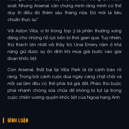
soát. Nhưng Arsenal cần chứng minh rằng mình có thể
duy trì điều đó thêm sáu tháng nữa. Đó mới là tiêu
chuẩn thực sự.”
Với Aston Villa, vị trí trong top 3 là phần thưởng xứng
đáng cho những nỗ lực bền bỉ thời gian qua. Tuy nhiên,
thử thách lớn nhất với thầy trò Unai Emery nằm ở khả
năng giữ được sự ổn định khi mùa giải bước vào giai
đoạn khốc liệt.
Còn Arsenal, thất bại tại Villa Park là lời cảnh báo rõ
ràng. Trong bối cảnh cuộc đua ngày càng chật chội và
mỗi sai lầm đều có thể phải trả giá đắt, Pháo thủ buộc
phải nhanh chóng sửa chữa để không bị tụt lại trong
cuộc chiến vương quyền khốc liệt của Ngoại hạng Anh.
BÌNH LUẬN