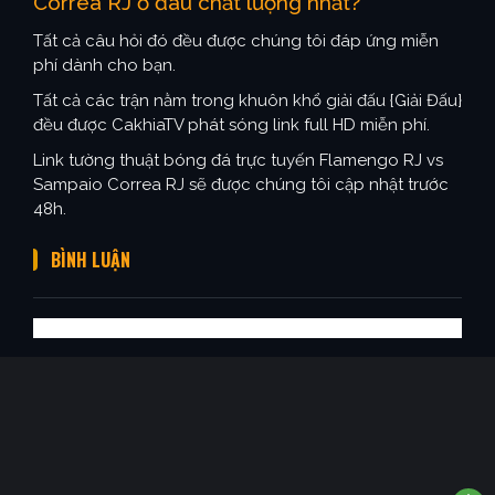
Correa RJ ở đâu chất lượng nhất?
Tất cả câu hỏi đó đều được chúng tôi đáp ứng miễn
phí dành cho bạn.
Tất cả các trận nằm trong khuôn khổ giải đấu {Giải Đấu}
đều được CakhiaTV phát sóng link full HD miễn phí.
Link tường thuật bóng đá trực tuyến Flamengo RJ vs
Sampaio Correa RJ sẽ được chúng tôi cập nhật trước
48h.
BÌNH LUẬN