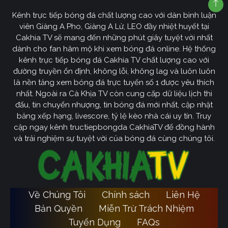
Kênh trực tiếp bóng đá chất lượng cao với dàn bình luận
viên Giàng A Pho, Giàng A Lử, LEO đầy nhiệt huyết tại
Cakhia TV sẽ mang đến những phút giây tuyệt vời nhất
dành cho fan hâm mộ khi xem bóng đá online. Hệ thống
kênh trực tiếp bóng đá Cakhia TV chất lượng cao với
đường truyền ổn định, không lỗi, không lag và luôn luôn
là nền tảng xem bóng đá trực tuyến số 1 được yêu thích
nhất. Ngoài ra Cà Khịa TV còn cung cấp dữ liệu lịch thi
đấu, tin chuyển nhượng, tin bóng đá mới nhất, cập nhật
bảng xếp hạng, livescore, tỷ lệ kèo nhà cái uy tín. Truy
cập ngay kênh tructiepbongda CakhiaTV để đồng hành
và trải nghiệm sự tuyệt vời của bóng đá cùng chúng tôi.
Về Chúng Tôi
Chính sách
Liên Hệ
Bản Quyền
Miễn Trừ Trách Nhiệm
Tuyển Dụng
FAQs