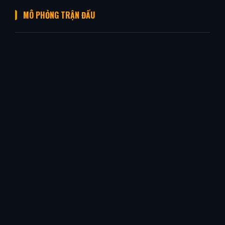
MÔ PHỎNG TRẬN ĐẤU