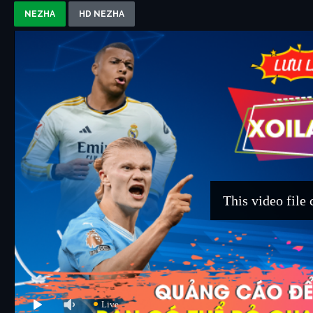
NEZHA
HD NEZHA