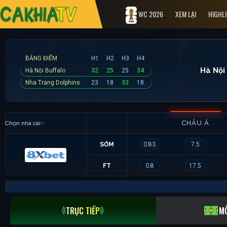
WC 2026
XEM LẠI
HIGHL
BẢNG ĐIỂM
H1
H2
H3
H4
Hà Nội
Hà Nội Buffalo
32
25
25
34
Nha Trang Dolphins
23
18
33
18
CHÂU Á
Chọn nhà cái
SỚM
0.83
7.5
FT
0.8
17.5
TRỰC TIẾP
M