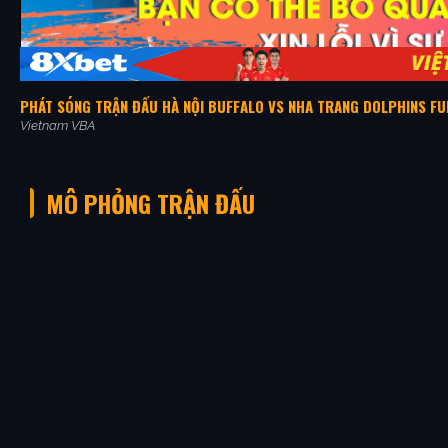
PHÁT SÓNG TRẬN ĐẤU HÀ NỘI BUFFALO VS NHA TRANG DOLPHINS FUL
Vietnam VBA
MÔ PHỎNG TRẬN ĐẤU