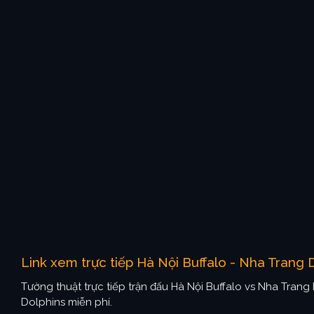
Link xem trực tiếp Hà Nội Buffalo - Nha Trang
Tường thuật trực tiếp trận đấu Hà Nội Buffalo vs Nha Trang
Dolphins miễn phí.