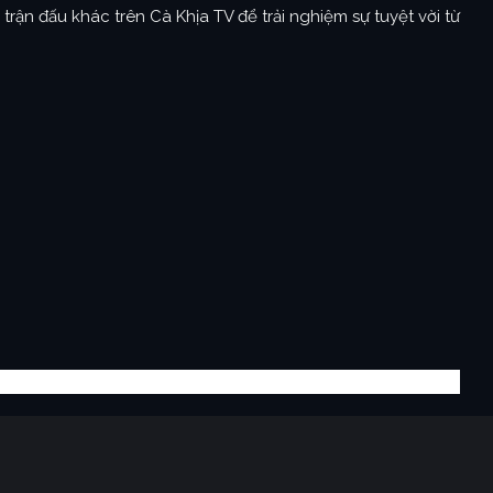
rận đấu khác trên Cà Khịa TV để trải nghiệm sự tuyệt vời từ