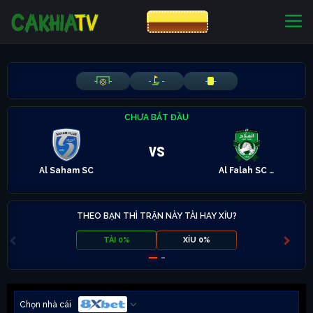
CƯỢC 8XBET
NHÀ CÁI UY TÍN
CƯỢC 8XBET
-
-
-
-
-
-
CHƯA BẮT ĐẦU
vs
Al Saham SC
Al Falah SC Atbara
THEO BẠN THÌ TRẬN NÀY TÀI HAY XỈU?
TÀI 0%
XỈU 0%
Chọn nhà cái