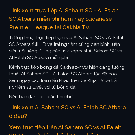
Link xem trực tiếp Al Saham SC - Al Falah
SC Atbara miễn phí hôm nay Sudanese
Premier League tại Cakhia TV.
Tường thuật trực tiếp trận đấu Al Saham SC vs Al Falah
SC Atbara full HD và trải nghiệm cùng dàn bình luận
viên nổi tiếng. Cung cấp link sopcast Al Saham SC vs
Al Falah SC Atbara miễn phí.
Kênh trực tiếp bóng đá Cakhiazvm.tv hiện đang tường
thuật Al Saham SC - Al Falah SC Atbara tốc độ cao.
Xem ngay các trận đấu khác trên Cà Khịa TV để trải
nghiệm sự tuyệt vời từ bóng đá.
Nếu bạn đang có câu hỏi như:
Link xem Al Saham SC vs Al Falah SC Atbara
ở đâu?
Xem trực tiếp trận Al Saham SC vs Al Falah