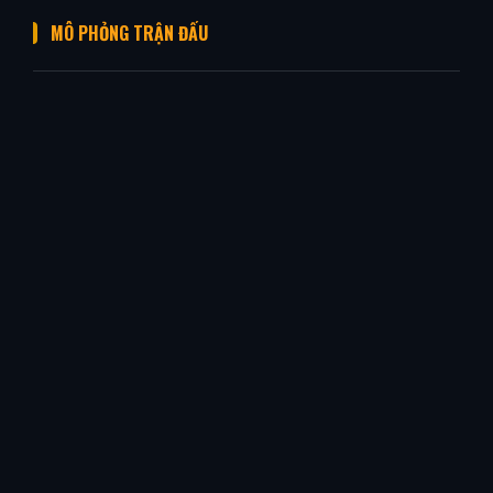
MÔ PHỎNG TRẬN ĐẤU