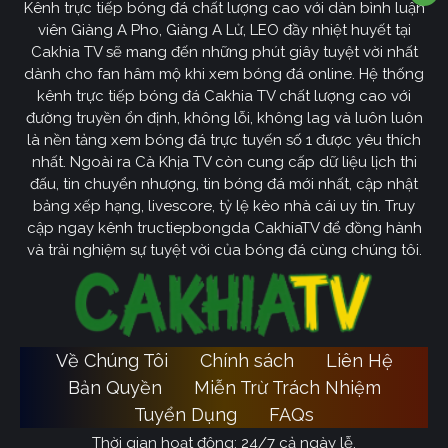
Kênh trực tiếp bóng đá chất lượng cao với dàn bình luận
viên Giàng A Pho, Giàng A Lử, LEO đầy nhiệt huyết tại
Cakhia TV sẽ mang đến những phút giây tuyệt vời nhất
dành cho fan hâm mộ khi xem bóng đá online. Hệ thống
kênh trực tiếp bóng đá Cakhia TV chất lượng cao với
đường truyền ổn định, không lỗi, không lag và luôn luôn
là nền tảng xem bóng đá trực tuyến số 1 được yêu thích
nhất. Ngoài ra Cà Khịa TV còn cung cấp dữ liệu lịch thi
đấu, tin chuyển nhượng, tin bóng đá mới nhất, cập nhật
bảng xếp hạng, livescore, tỷ lệ kèo nhà cái uy tín. Truy
cập ngay kênh tructiepbongda CakhiaTV để đồng hành
và trải nghiệm sự tuyệt vời của bóng đá cùng chúng tôi.
Về Chúng Tôi
Chính sách
Liên Hệ
Bản Quyền
Miễn Trừ Trách Nhiệm
Tuyển Dụng
FAQs
Thời gian hoạt động: 24/7 cả ngày lễ.