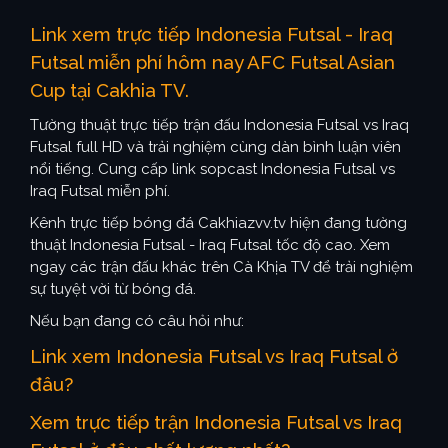
Link xem trực tiếp Indonesia Futsal - Iraq
Futsal miễn phí hôm nay AFC Futsal Asian
Cup tại Cakhia TV.
Tường thuật trực tiếp trận đấu Indonesia Futsal vs Iraq
Futsal full HD và trải nghiệm cùng dàn bình luận viên
nổi tiếng. Cung cấp link sopcast Indonesia Futsal vs
Iraq Futsal miễn phí.
Kênh trực tiếp bóng đá Cakhiazvv.tv hiện đang tường
thuật Indonesia Futsal - Iraq Futsal tốc độ cao. Xem
ngay các trận đấu khác trên Cà Khịa TV để trải nghiệm
sự tuyệt vời từ bóng đá.
Nếu bạn đang có câu hỏi như:
Link xem Indonesia Futsal vs Iraq Futsal ở
đâu?
Xem trực tiếp trận Indonesia Futsal vs Iraq